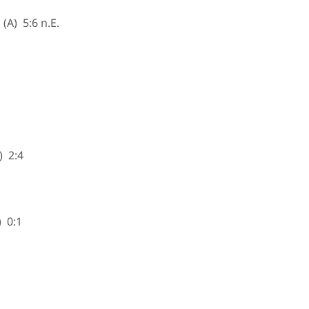
A) 5:6 n.E.
) 2:4
 0:1