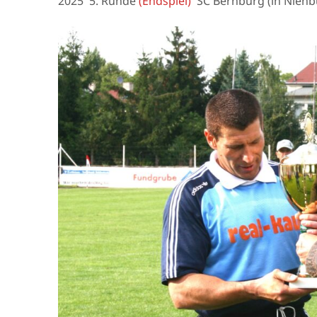
2025 5. Runde
(Endspiel)
SC Bernburg (in Nienb