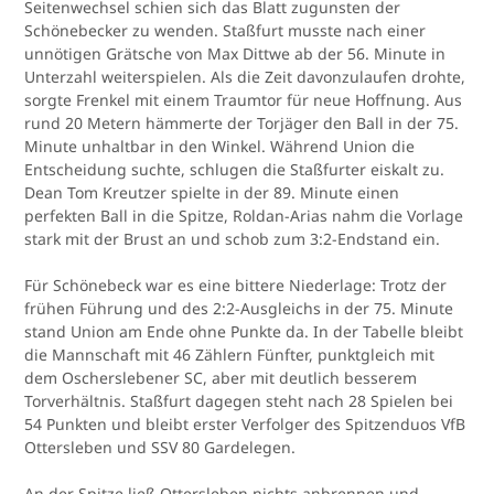
Seitenwechsel schien sich das Blatt zugunsten der
Schönebecker zu wenden. Staßfurt musste nach einer
unnötigen Grätsche von Max Dittwe ab der 56. Minute in
Unterzahl weiterspielen. Als die Zeit davonzulaufen drohte,
sorgte Frenkel mit einem Traumtor für neue Hoffnung. Aus
rund 20 Metern hämmerte der Torjäger den Ball in der 75.
Minute unhaltbar in den Winkel. Während Union die
Entscheidung suchte, schlugen die Staßfurter eiskalt zu.
Dean Tom Kreutzer spielte in der 89. Minute einen
perfekten Ball in die Spitze, Roldan-Arias nahm die Vorlage
stark mit der Brust an und schob zum 3:2-Endstand ein.
Für Schönebeck war es eine bittere Niederlage: Trotz der
frühen Führung und des 2:2-Ausgleichs in der 75. Minute
stand Union am Ende ohne Punkte da. In der Tabelle bleibt
die Mannschaft mit 46 Zählern Fünfter, punktgleich mit
dem Oscherslebener SC, aber mit deutlich besserem
Torverhältnis. Staßfurt dagegen steht nach 28 Spielen bei
54 Punkten und bleibt erster Verfolger des Spitzenduos VfB
Ottersleben und SSV 80 Gardelegen.
An der Spitze ließ Ottersleben nichts anbrennen und