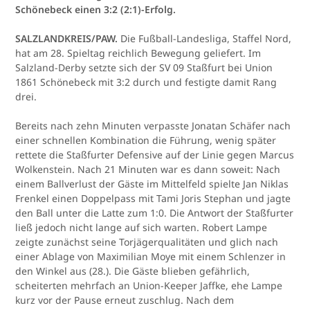
Schönebeck einen 3:2 (2:1)-Erfolg.
SALZLANDKREIS/PAW.
Die Fußball-Landesliga, Staffel Nord,
hat am 28. Spieltag reichlich Bewegung geliefert. Im
Salzland-Derby setzte sich der SV 09 Staßfurt bei Union
1861 Schönebeck mit 3:2 durch und festigte damit Rang
drei.
Bereits nach zehn Minuten verpasste Jonatan Schäfer nach
einer schnellen Kombination die Führung, wenig später
rettete die Staßfurter Defensive auf der Linie gegen Marcus
Wolkenstein. Nach 21 Minuten war es dann soweit: Nach
einem Ballverlust der Gäste im Mittelfeld spielte Jan Niklas
Frenkel einen Doppelpass mit Tami Joris Stephan und jagte
den Ball unter die Latte zum 1:0. Die Antwort der Staßfurter
ließ jedoch nicht lange auf sich warten. Robert Lampe
zeigte zunächst seine Torjägerqualitäten und glich nach
einer Ablage von Maximilian Moye mit einem Schlenzer in
den Winkel aus (28.). Die Gäste blieben gefährlich,
scheiterten mehrfach an Union-Keeper Jaffke, ehe Lampe
kurz vor der Pause erneut zuschlug. Nach dem