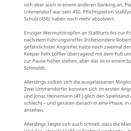
sich aber auch in einem anderen Ranking an, P
Ummendorf war sein 450. Pflichtspiel im Staßf
Schulz (456) haben noch mehr absolviert.
Einziger Wermutstropfen an Staßfurts bis zur 
nach dem Führungstreffer. Insbesondere Robert 
gefährlichster Angreifer, hatte noch zweimal den
Keeper Felix Löffler überragend mit dem Fuß und
zur Pause höher stehen, aber das ist in einem 
Schmoldt.
Allerdings sollten sich die ausgelassenen Mögli
Zwei Ummendorfer konnten sich im ersten Angri
und Jonas Heinemann (47.) glich den Spielstand a
schlecht – und geraten danach in eine Phase, in
ansehen.
Allerdings zeigte sich auch schnell, dass die Ma
Und das, obwohl Staßfurt fünfmal wechselte. „In d