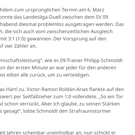
Nachdem zum ursprünglichen Termin am 6. März
, konnte das Landesliga-Duell zwischen dem SV 09
habend diesmal problemlos ausgetragen werden. Das
h, die sich auch vom zwischenzeitlichen Ausgleich
mit 3:1 (1:0) gewannen. Der Vorsprung auf den
 vier Zähler an.
nschaftsleistung“, wie es 09-Trainer Philipp Schmoldt
Von der ersten Minute an war jeder für den anderen
t eilten alle zurück, um zu verteidigen.
as Härtl zu. Victor-Ramon Roldán-Arias flankte auf den
ert per Seitfallzieher zum 1:0 vollendete. „So ein Tor
st schon verrückt. Aber ich glaube, zu seinen Stärken
es gesagt“, lobte Schmoldt den Strafraumstürmer
seit Jahren scheinbar uneinholbar an, nun schickt er