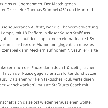
latz eins zu übernehmen. Der Match gegen
urter Dress. Nur Thomas Stümpel (451) und Manfred
Pause souveränen Auftritt, war die Chancenverwertung
Lampe, mit 18 Treffern in dieser Saison Staßfurts
 Jubelschrei auf den Lippen, doch einmal klärte USV-
 einmal rettete das Aluminium. „Eigentlich muss es
Spitzenspiel dann Meckern auf hohem Niveau“, erklärte
chkeiten nach der Pause dann doch frühzeitig rächen.
ff nach der Pause gegen vier Staßfurter durchsetzen
us. „Da ziehen wir kein taktisches Foul, verteidigen
 der wir schwanken“, musste Staßfurts Coach mit
nnschaft sich da selbst wieder herausziehen wollte.
en letzten Partien soll jeder seine Spielzeit