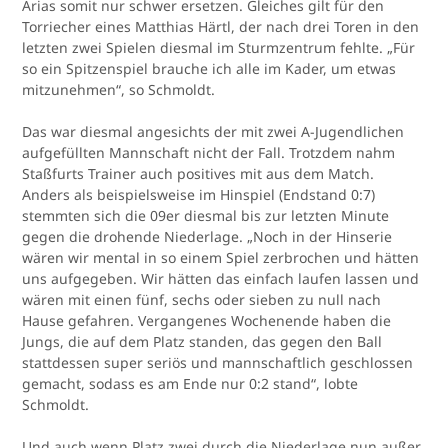
Arias somit nur schwer ersetzen. Gleiches gilt für den
Torriecher eines Matthias Härtl, der nach drei Toren in den
letzten zwei Spielen diesmal im Sturmzentrum fehlte. „Für
so ein Spitzenspiel brauche ich alle im Kader, um etwas
mitzunehmen“, so Schmoldt.
Das war diesmal angesichts der mit zwei A-Jugendlichen
aufgefüllten Mannschaft nicht der Fall. Trotzdem nahm
Staßfurts Trainer auch positives mit aus dem Match.
Anders als beispielsweise im Hinspiel (Endstand 0:7)
stemmten sich die 09er diesmal bis zur letzten Minute
gegen die drohende Niederlage. „Noch in der Hinserie
wären wir mental in so einem Spiel zerbrochen und hätten
uns aufgegeben. Wir hätten das einfach laufen lassen und
wären mit einen fünf, sechs oder sieben zu null nach
Hause gefahren. Vergangenes Wochenende haben die
Jungs, die auf dem Platz standen, das gegen den Ball
stattdessen super seriös und mannschaftlich geschlossen
gemacht, sodass es am Ende nur 0:2 stand“, lobte
Schmoldt.
Und auch wenn Platz zwei durch die Niederlage nun außer