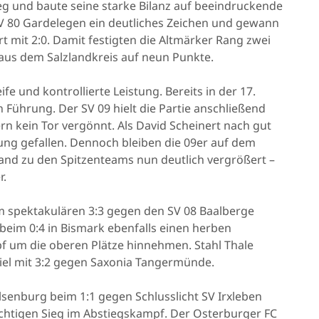
 und baute seine starke Bilanz auf beeindruckende
SV 80 Gardelegen ein deutliches Zeichen und gewann
t mit 2:0. Damit festigten die Altmärker Rang zwei
aus dem Salzlandkreis auf neun Punkte.
fe und kontrollierte Leistung. Bereits in der 17.
Führung. Der SV 09 hielt die Partie anschließend
rn kein Tor vergönnt. Als David Scheinert nach gut
dung gefallen. Dennoch bleiben die 09er auf dem
stand zu den Spitzenteams nun deutlich vergrößert –
r.
m spektakulären 3:3 gegen den SV 08 Baalberge
beim 0:4 in Bismark ebenfalls einen herben
 um die oberen Plätze hinnehmen. Stahl Thale
iel mit 3:2 gegen Saxonia Tangermünde.
lsenburg beim 1:1 gegen Schlusslicht SV Irxleben
chtigen Sieg im Abstiegskampf. Der Osterburger FC