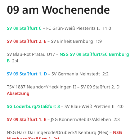
09 am Wochenende
SV 09 Staßfurt C
– FC Grün-Weiß Piesteritz II 11:0
SV 09 Staßfurt 2. E
– SV Einheit Bernburg 1:9
SV Blau-Rot Pratau U17 –
NSG SV 09 Staßfurt/SC Bernburg
B
2:4
SV 09 Staßfurt 1. D
– SV Germania Neinstedt 2:2
TSV 1887 Neundorf/Hecklingen II – SV 09 Staßfurt 2. D
Absetzung
SG Löderburg/Staßfurt 3
– SV Blau-Weiß Pretzien II 4:0
SV 09 Staßfurt 1. E
– JSG Könnern/Bebitz/Alsleben 2:3
NSG Harz Darlingerode/Drübeck/Ilsenburg (Flex) –
NSG
Nienburg/Staßfurt A 2:1