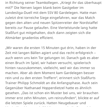
in Richtung seiner Teamkollegen. „Kriegt ihr das überhaupt
mit?“ Die Nerven lagen blank beim Gastgeber im
Landesliga-Duell mit dem SSV 80 Gardelegen. Hatte man
zuletzt drei torreiche Siege eingefahren, war das Match
gegen den alten und neuen Spitzenreiter der Nordstaffel
bereits zur Pause gelaufen. Eine Viertelstunde lang hatte
Staßfurt gut mitgehalten, doch dann zeigten sich die
Altmärker gnadenlos effizient.
„Wir waren die ersten 15 Minuten gut drin, haben in der
Zeit mit langen Bällen agiert und das recht erfolgreich –
auch wenn uns kein Tor gelungen ist. Danach gab es aber
einen Bruch im Spiel, wir haben versucht, spielerisch
hinten rauszukommen, vielleicht, weil wir das immer so
machen. Aber ab dem Moment kam Gardelegen besser
rein und zu den ersten Treffern“, erinnert sich Staßfurts
Trainer Philipp Schmoldt an die Anfangsphase. Auch sein
Gegenüber Nathanael Hopperdietzel hatte es ähnlich
gesehen. „Das ist schon ein Muster bei uns, wir brauchen
immer erst zehn Minuten, um reinzufinden“, blickte er auf
die letzten Spiele zurück. Hatten Neugebauer und