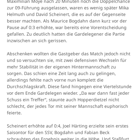
Maximilian Moye nach 20 Minuten noch die Doppelchance
zur 09-Führung ausgelassen, waren es wenig später Mika
Helmuth und David Scheinert, die es auf der Gegenseite
besser machten. Als Maurice Bogdahn dann kurz vor der
Pause auf 0:3 erhöhte, war bereits eine Vorentscheidung
gefallen. Zu deutlich hatten die Gardelegener die Partie
inzwischen an sich gerissen.
Abschenken wollten die Gastgeber das Match jedoch nicht
und so versuchten sie, mit zwei defensiven Wechseln für
mehr Stabilität in der eigenen Hintermannschaft zu
sorgen. Das schien eine Zeit lang auch zu gelingen,
allerdings fehlte nach vorne nun komplett die
Durchschlagskraft. Diese fand hingegen eine Viertelstunde
vor dem Ende Gardelegen wieder. „Da war dann fast jeder
Schuss ein Treffer“, staunte auch Hopperdietzel nicht
schlecht, der jedes Tor mit seiner Mannschaft euphorisch
feierte.
Scheinert erhöhte auf 0:4, Joel Härting erzielte sein erstes
Saisontor für den SSV, Bogdahn und Fabian Beck
schraubten das Ergebnis weiter in die Höhe. Und Staßfurt