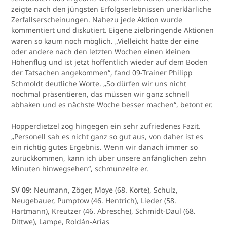
zeigte nach den jüngsten Erfolgserlebnissen unerklärliche
Zerfallserscheinungen. Nahezu jede Aktion wurde
kommentiert und diskutiert. Eigene zielbringende Aktionen
waren so kaum noch möglich. „Vielleicht hatte der eine
oder andere nach den letzten Wochen einen kleinen
Höhenflug und ist jetzt hoffentlich wieder auf dem Boden
der Tatsachen angekommen“, fand 09-Trainer Philipp
Schmoldt deutliche Worte. „So dürfen wir uns nicht
nochmal präsentieren, das müssen wir ganz schnell
abhaken und es nächste Woche besser machen“, betont er.
Hopperdietzel zog hingegen ein sehr zufriedenes Fazit.
„Personell sah es nicht ganz so gut aus, von daher ist es
ein richtig gutes Ergebnis. Wenn wir danach immer so
zurückkommen, kann ich über unsere anfänglichen zehn
Minuten hinwegsehen“, schmunzelte er.
SV 09:
Neumann, Zöger, Moye (68. Korte), Schulz,
Neugebauer, Pumptow (46. Hentrich), Lieder (58.
Hartmann), Kreutzer (46. Abresche), Schmidt-Daul (68.
Dittwe), Lampe, Roldán-Arias