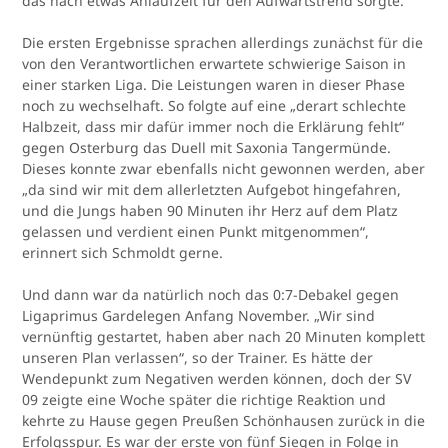
das nach etwas Anlaufzeit für den Aufwärtstrend sorgte.
Die ersten Ergebnisse sprachen allerdings zunächst für die
von den Verantwortlichen erwartete schwierige Saison in
einer starken Liga. Die Leistungen waren in dieser Phase
noch zu wechselhaft. So folgte auf eine „derart schlechte
Halbzeit, dass mir dafür immer noch die Erklärung fehlt“
gegen Osterburg das Duell mit Saxonia Tangermünde.
Dieses konnte zwar ebenfalls nicht gewonnen werden, aber
„da sind wir mit dem allerletzten Aufgebot hingefahren,
und die Jungs haben 90 Minuten ihr Herz auf dem Platz
gelassen und verdient einen Punkt mitgenommen“,
erinnert sich Schmoldt gerne.
Und dann war da natürlich noch das 0:7-Debakel gegen
Ligaprimus Gardelegen Anfang November. „Wir sind
vernünftig gestartet, haben aber nach 20 Minuten komplett
unseren Plan verlassen“, so der Trainer. Es hätte der
Wendepunkt zum Negativen werden können, doch der SV
09 zeigte eine Woche später die richtige Reaktion und
kehrte zu Hause gegen Preußen Schönhausen zurück in die
Erfolgsspur. Es war der erste von fünf Siegen in Folge in