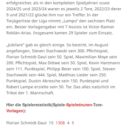
erfolgreicher, als in den kompletten Spieljahren zuvor.
2024/25 und 2023/24 waren es jeweils 2 Tore, 2022/23 derer
9 und 2021/22 glücke ihm nur ein Treffer. In der
Torjägerliste der Liga nimmt „Lampo“ den sechsten Platz
ein. Bester Vorlagengeber mit 7 Assists ist Victor-Ramon
Roldán-Arias. Insgesamt kamen 29 Spieler zum Einsatz.
„Jubilare“ gab es gleich einige. So bestritt, im August
angefangen, Steven Stachowski sein 300. Pflichtspiel,
Florian Schmidt-Daul sein 50. Spiel, Maximilian Moye sein
200. Pflichtspiel, Max Dittwe sein 50. Spiel, Kevin Hartmann
sein 111. Punktspiel, Philipp Beier sein 100. Spiel, Steven
Stachowski sein 444. Spiel, Matthias Lieder sein 250.
Punktspiel, Dustin Abresche sein 150. Punktspiel und
Robert Lampe erzielte sein 50. Tor. Das alles natürlich im
Trikot der 1. Mannschaft.
Hier die Spielerstatistik(Spiele-
Spielminuten
-Tore-
Vorlagen
):
Florian Schmidt-Daul 15
1308
4
5