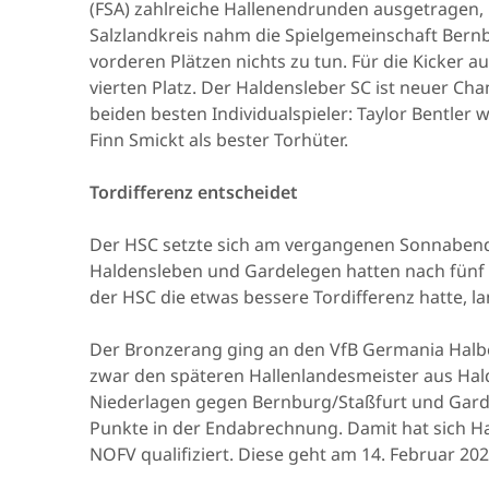
(FSA) zahlreiche Hallenendrunden ausgetragen,
Salzlandkreis nahm die Spielgemeinschaft Bernbu
vorderen Plätzen nichts zu tun. Für die Kicker a
vierten Platz. Der Haldensleber SC ist neuer Ch
beiden besten Individualspieler: Taylor Bentler 
Finn Smickt als bester Torhüter.
Tordifferenz entscheidet
Der HSC setzte sich am vergangenen Sonnabend
Haldensleben und Gardelegen hatten nach fünf S
der HSC die etwas bessere Tordifferenz hatte, la
Der Bronzerang ging an den VfB Germania Halbe
zwar den späteren Hallenlandesmeister aus Hal
Niederlagen gegen Bernburg/Staßfurt und Garde
Punkte in der Endabrechnung. Damit hat sich Ha
NOFV qualifiziert. Diese geht am 14. Februar 202