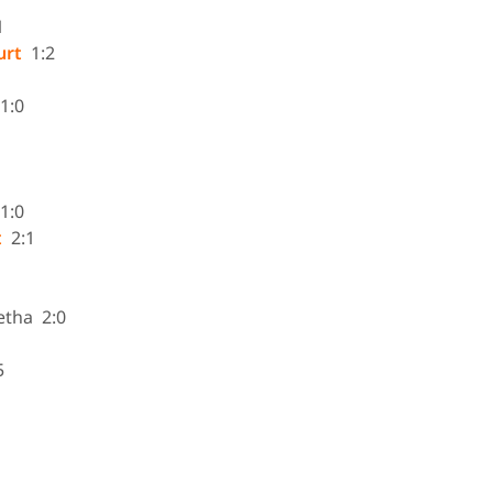
1
furt
1:2
1:0
1:0
t
2:1
etha 2:0
5
1