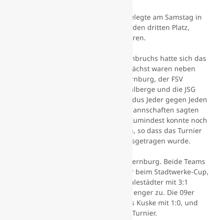
Die 1. E-Jugend des SV 09 Staßfurt belegte am Samstag in
Aschersleben beim 4. Rotations-Cup den dritten Platz,
wobei nur sieben Spieler an Deck waren.
Aufgrund des kurzfristigen Wintereinbruchs hatte sich das
Teilnehmerfeld leicht verändert. Zunächst waren neben
dem Gastgeber der SV 09, der SC Bernburg, der FSV
Drohndorf/Mehringen, der SV 08 Baalberge und die JSG
Könnern/Bebitz/Alsleben im Spielmodus Jeder gegen Jeden
vorgesehen. Beide letztgenannten Mannschaften sagten
aber am Freitag ihre Teilnahme ab. Zumindest konnte noch
der SV Lok Aschersleben einspringen, so dass das Turnier
letztendlich mit einem Fünferfeld ausgetragen wurde.
Der SV 09 traf zunächst auf den SC Bernburg. Beide Teams
duellierten sich bereits im Dezember beim Stadtwerke-Cup,
wobei die Bodestädter gegen die Saalestädter mit 3:1
gewannen. Diesmal ging es deutlich enger zu. Die 09er
gewannen durch ein Tor von Christos Kuske mit 1:0, und
starteten so mit einem Dreier in das Turnier.