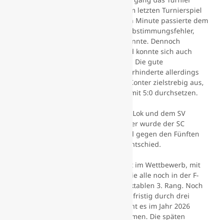
auch dominierte, konnte sich auch im letzten Turnierspiel
als Sieger durchsetzen. In der ersten Minute passierte dem
Team von Sven Brückner schon ein Abstimmungsfehler,
den Lok sofort zum 1:0 ausnutzen konnte. Dennoch
versuchte man, gut mitzuhalten, und konnte sich auch
einige Male stark durchkombinieren. Die gute
Abwehrarbeit der Ascherslebener verhinderte allerdings
einen Torerfolg. Diese spielten ihre Konter zielstrebig aus,
und konnten sich am Ende deutlich mit 5:0 durchsetzen.
Letztendlich belege der SV 09 hinter Lok und dem SV
Rotation 1950 den Bronzeplatz. Vierter wurde der SC
Bernburg, der auch das direkte Duell gegen den Fünften
FSV Drohndorf/Mehringen für sich entschied.
„Wir belegen als jüngste Mannschaft im Wettbewerb, mit
sogar noch drei Spielern im Kader, die alle noch in der F-
Jugend spielen können, einen respektablen 3. Rang. Noch
dazu wurde unser Kader erneut kurzfristig durch drei
Absagen weiter dezimiert. Leider geht es im Jahr 2026
genauso weiter mit den alten Problemen. Die späten