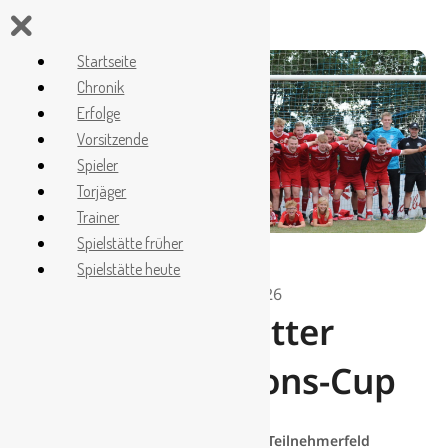
Startseite
Chronik
Erfolge
Vorsitzende
Spieler
Torjäger
Trainer
Spielstätte früher
Spielstätte heute
13. Januar 2026
1. E-Jugend Dritter
beim 4. Rotations-Cup
Schneechaos sorgt für verändertes Teilnehmerfeld