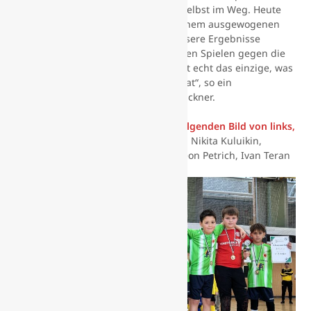
Absagen stehen uns immer wieder selbst im Weg. Heute
war zwar nicht viel mehr drin, mit einem ausgewogenen
Kader hätte man aber sicherlich bessere Ergebnisse
erzielen können. Gerade in den beiden Spielen gegen die
Ascherslebener Vertretungen. Das ist echt das einzige, was
die Stimmung wieder etwas gekillt hat“, so ein
abschließendes Fazit von Trainer Brückner.
Für den SV 09 Staßfurt waren, im folgenden Bild von links,
im Einsatz:
Mats Priebe, Bruno Beier, Nikita Kuluikin,
Christos Kuske, Tymur Kontsiialov, Leon Petrich, Ivan Teran