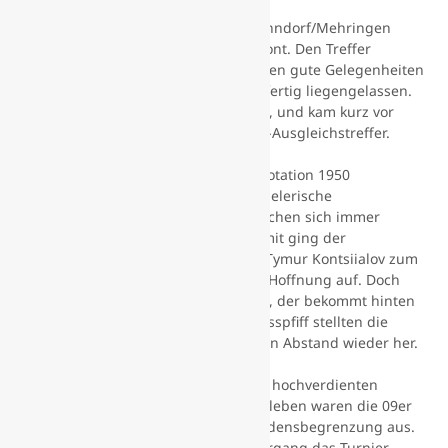
Im zweiten Spiel gegen den FSV Drohndorf/Mehringen
schoss man sich erneut mit 1:0 in Front. Den Treffer
markierte Mats Priebe. Danach wurden gute Gelegenheiten
durch Priebe und Bruno Beier leichtfertig liegengelassen.
So witterte der Gegner seine Chance, und kam kurz vor
Spielschluss zum vielumjubelten 1:1-Ausgleichstreffer.
Im dritten Vergleich gegen den SV Rotation 1950
Aschersleben ging dem SV 09 die spielerische
Überlegenheit verloren, und es schlichen sich immer
wieder zu viele kleine Fehler ein. Somit ging der
Veranstalter mit 3:0 in Führung. Als Tymur Kontsiialov zum
3:1 verkürzte, keimte nochmals kurz Hoffnung auf. Doch
wer vorne seine Chancen nicht nutzt, der bekommt hinten
eben Tore rein. Quasi mit dem Schlusspfiff stellten die
Ascherslebener mit dem 4:1 den alten Abstand wieder her.
Im letzten Spiel gegen den späteren hochverdienten
Turniersieger SV Lokomotive Aschersleben waren die 09er
bereits vor dem Anpfiff nur auf Schadensbegrenzung aus.
Der große Favorit, der als älterer Jahrgang das Turnier