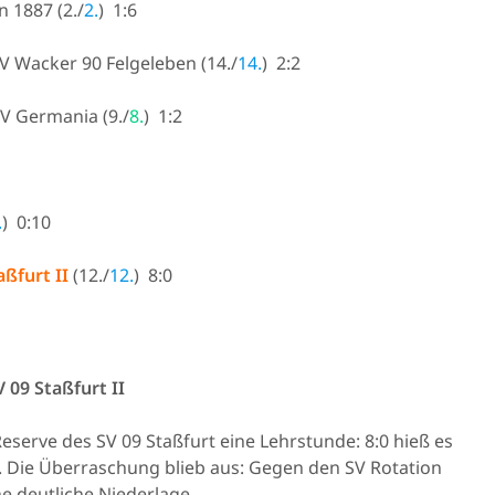
n 1887 (2./
2.
) 1:6
SV Wacker 90 Felgeleben (14./
14.
) 2:2
SV Germania (9./
8.
) 1:2
.
) 0:10
aßfurt II
(12./
12.
) 8:0
 09 Staßfurt II
eserve des SV 09 Staßfurt eine Lehrstunde: 8:0 hieß es
. Die Überraschung blieb aus: Gegen den SV Rotation
ne deutliche Niederlage.