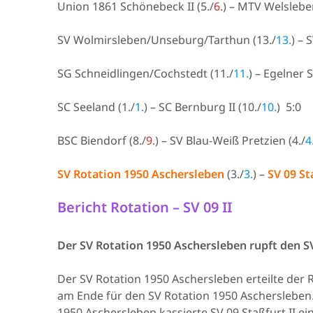
Union 1861 Schönebeck II (5./
6.
) – MTV Welslebe
SV Wolmirsleben/Unseburg/Tarthun (13./
13.
) – 
SG Schneidlingen/Cochstedt (11./
11.
) – Egelner 
SC Seeland (1./
1.
) – SC Bernburg II (10./
10.
) 5:0
BSC Biendorf (8./
9.
) – SV Blau-Weiß Pretzien (4./
4
SV Rotation 1950 Aschersleben
(3./
3.
) –
SV 09 St
Bericht Rotation – SV 09 II
Der
SV Rotation 1950 Aschersleben rupft den SV
Der SV Rotation 1950 Aschersleben erteilte der R
am Ende für den SV Rotation 1950 Aschersleben
1950 Aschersleben kassierte SV 09 Staßfurt II ei