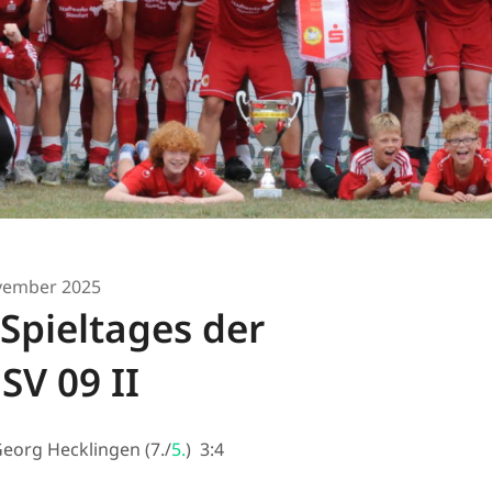
vember 2025
 Spieltages der
SV 09 II
Georg Hecklingen (7./
5.
) 3:4