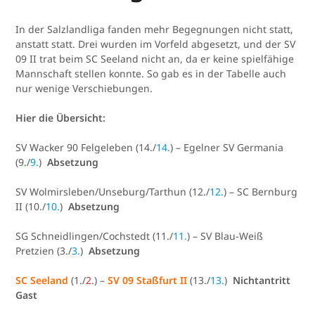
In der Salzlandliga fanden mehr Begegnungen nicht statt,
anstatt statt. Drei wurden im Vorfeld abgesetzt, und der SV
09 II trat beim SC Seeland nicht an, da er keine spielfähige
Mannschaft stellen konnte. So gab es in der Tabelle auch
nur wenige Verschiebungen.
Hier die Übersicht:
SV Wacker 90 Felgeleben (14./
14.
) – Egelner SV Germania
(9./
9.
)
Absetzung
SV Wolmirsleben/Unseburg/Tarthun (12./
12.
) – SC Bernburg
II (10./
10.
)
Absetzung
SG Schneidlingen/Cochstedt (11./
11.
) – SV Blau-Weiß
Pretzien (3./
3.
)
Absetzung
SC Seeland
(1./
2.
) –
SV 09 Staßfurt II
(13./
13.
)
Nichtantritt
Gast