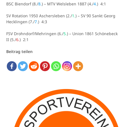
BSC Biendorf (8./
8.
) – MTV Welsleben 1887 (4./
4.
) 4:1
SV Rotation 1950 Aschersleben (2./
1.
) – SV 90 Sankt Georg
Hecklingen (7./
7.
) 4:3
FSV Drohndorf/Mehringen (6./
5.
) – Union 1861 Schönebeck
II (5./
6.
) 2:1
Beitrag teilen