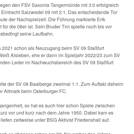
gegen den FSV Saxonia Tangermünde mit 3:0 erfolgreich
Eintracht Salzwedel 09 mit 2:1. Das entscheidende Tor
nute der Nachspielzeit. Die Führung markierte Erik
ür die 08er ist. Sein Bruder Tim spielte noch bis vor
sbedingt seine Laufbahn.
s 2021 schon als Neuzugang beim SV 09 Staßfurt
-Weiß Alsleben, ehe er dann im Spieljahr 2022/23 zum SV
runden Leder im Nachwuchsbereich des SV 09 Staßfurt
ielte der SV 08 Baalberge zweimal 1:1. Zum Auftakt daheim
r Altmark beim Osterburger FC.
gangenheit, so hat es auch hier schon Spiele zwischen
urz vor und kurz nach dem Jahre 1950. Dabei kam es
liefen zeitweise unter BSG Aktivist Friedenshall auf.