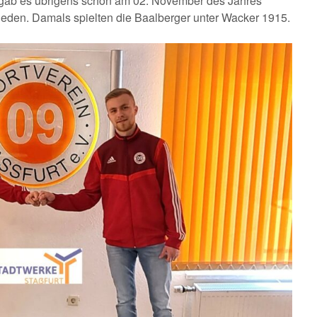
r, gab es übrigens schon am 02. November des Jahres
hieden. Damals spielten die Baalberger unter Wacker 1915.