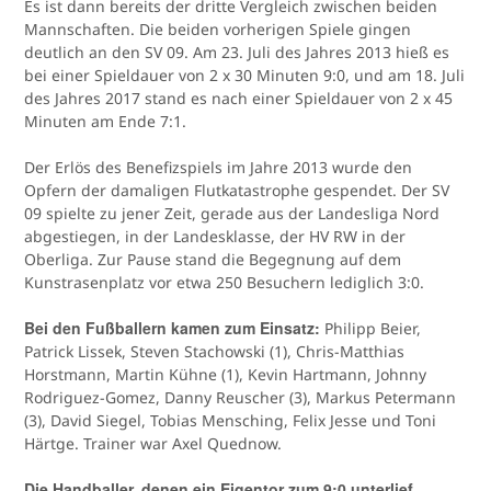
Es ist dann bereits der dritte Vergleich zwischen beiden
Mannschaften. Die beiden vorherigen Spiele gingen
deutlich an den SV 09. Am 23. Juli des Jahres 2013 hieß es
bei einer Spieldauer von 2 x 30 Minuten 9:0, und am 18. Juli
des Jahres 2017 stand es nach einer Spieldauer von 2 x 45
Minuten am Ende 7:1.
Der Erlös des Benefizspiels im Jahre 2013 wurde den
Opfern der damaligen Flutkatastrophe gespendet. Der SV
09 spielte zu jener Zeit, gerade aus der Landesliga Nord
abgestiegen, in der Landesklasse, der HV RW in der
Oberliga. Zur Pause stand die Begegnung auf dem
Kunstrasenplatz vor etwa 250 Besuchern lediglich 3:0.
Bei den Fußballern kamen zum Einsatz:
Philipp Beier,
Patrick Lissek, Steven Stachowski (1), Chris-Matthias
Horstmann, Martin Kühne (1), Kevin Hartmann, Johnny
Rodriguez-Gomez, Danny Reuscher (3), Markus Petermann
(3), David Siegel, Tobias Mensching, Felix Jesse und Toni
Härtge. Trainer war Axel Quednow.
Die Handballer, denen ein Eigentor zum 9:0 unterlief,