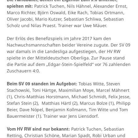
spielten mit:
Patrick Tuchen, Nils Hähnel, Alexander Ernst,
Marco Richter, Björn Oswald, Eike Rach, Tobias Ortmann,
Oliver Jacobi, Mario Kutzer, Sebastian Schliwa, Sebastian
Scholz und Nilas Praest. Trainer war Uwe Mäuer.
Der Erlös des Benefizspiels im Jahre 2017 kam den
Nachwuchsmannschaften beider Vereine zugute. Der SV 09
war damals in die Landesliga aufgestiegen, der HV RW
spielte in der Mitteldeutschen Oberliga. Zur Pause stand
die Partie auf dem „Edgar-Stein-Spielfeld“ vor 76 zahlenden
Zuschauern 4:0.
Beim SV 09 standen im Aufgebot:
Tobias Witte, Steven
Stachowski, Toni Härtge, Maximilian Moye, Marcel Mähnert
(1), Chris-Matthias Horstmann, Michael Schmidt, Felix Jesse,
Stefan Stein (2), Matthias Härtl (2), Marcus Bolze (1), Philipp
Beier, Dave Nöpel, Benjamin Kollmann, Tim Witte und Tom
Bauermeister (1). Trainer war Jens Liensdorf.
Vom HV RW sind nur bekannt:
Patrick Tuchen, Sebastian
Retting, Christian Schöne, Marian Spadt, Robi Urban und