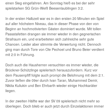
einen Sieg eingefahren. Am Sonntag hieß es bei der sehr
spielstarken SG Grün-Weiß Beesenlaublingen 3:2.
In der ersten Halbzeit war es in den ersten 20 Minuten ein Spiel
auf aller höchstem Niveau, das in dieser Phase von den von
Beginn an hochmotivierten Gästen dominiert wurde. Mit tollen
Passstafetten drangen sie immer wieder in den gegnerischen
Strafraum ein, und erarbeiteten sich zahlreiche sehr gute
Chancen. Leider aber stimmte die Verwertung nicht. Dennoch
ging man durch Tore von Ole Pechoel und Bruno Beier verdient
mit 2:0 in Führung.
Doch auch die Hausherren versuchten es immer wieder, die
Brückner-Schützlinge spielerisch herauszufordern. Kurz vor
dem Pausenpfiff folgte auch prompt die Belohnung mit dem 2:1.
Zuvor ließen die 09er durch Ivan Taran, Muhammed Demir,
Nikita Kuliukin und Ben Ehrbarth wieder einige Hochkaräter
liegen.
In der zweiten Hälfte war der SV 09 spielerisch nicht mehr so
überlegen. Doch blieb er auch jetzt durch Einzelaktionen immer