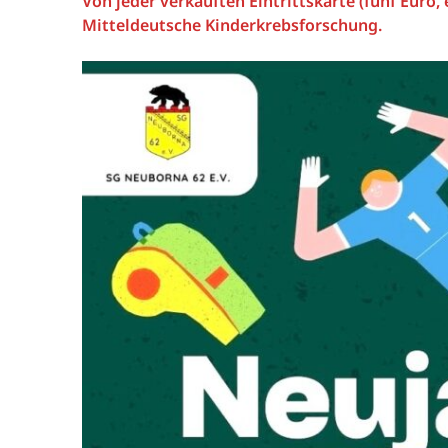
Von jeder verkauften Eintrittskarte (fünf Euro,
Mitteldeutsche Kinderkrebsforschung.