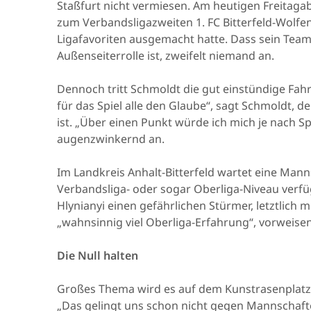
Staßfurt nicht vermiesen. Am heutigen Freitaga
zum Verbandsligazweiten 1. FC Bitterfeld-Wolfen
Ligafavoriten ausgemacht hatte. Dass sein Team a
Außenseiterrolle ist, zweifelt niemand an.
Dennoch tritt Schmoldt die gut einstündige Fahr
für das Spiel alle den Glaube“, sagt Schmoldt, 
ist. „Über einen Punkt würde ich mich je nach S
augenzwinkernd an.
Im Landkreis Anhalt-Bitterfeld wartet eine Manns
Verbandsliga- oder sogar Oberliga-Niveau verfüge
Hlynianyi einen gefährlichen Stürmer, letztlich 
„wahnsinnig viel Oberliga-Erfahrung“, vorweise
Die Null halten
Großes Thema wird es auf dem Kunstrasenplatz a
„Das gelingt uns schon nicht gegen Mannschaften