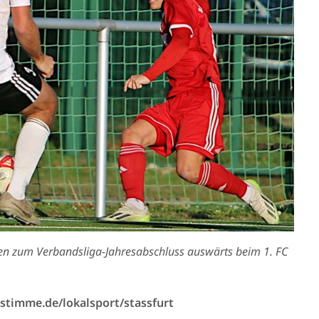
ssen zum Verbandsliga-Jahresabschluss auswärts beim 1. FC
sstimme.de/lokalsport/stassfurt