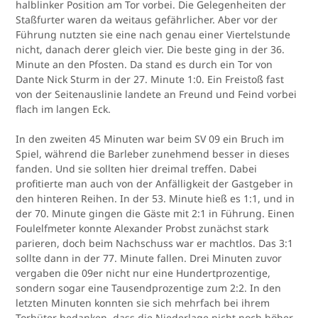
halblinker Position am Tor vorbei. Die Gelegenheiten der
Staßfurter waren da weitaus gefährlicher. Aber vor der
Führung nutzten sie eine nach genau einer Viertelstunde
nicht, danach derer gleich vier. Die beste ging in der 36.
Minute an den Pfosten. Da stand es durch ein Tor von
Dante Nick Sturm in der 27. Minute 1:0. Ein Freistoß fast
von der Seitenauslinie landete an Freund und Feind vorbei
flach im langen Eck.
In den zweiten 45 Minuten war beim SV 09 ein Bruch im
Spiel, während die Barleber zunehmend besser in dieses
fanden. Und sie sollten hier dreimal treffen. Dabei
profitierte man auch von der Anfälligkeit der Gastgeber in
den hinteren Reihen. In der 53. Minute hieß es 1:1, und in
der 70. Minute gingen die Gäste mit 2:1 in Führung. Einen
Foulelfmeter konnte Alexander Probst zunächst stark
parieren, doch beim Nachschuss war er machtlos. Das 3:1
sollte dann in der 77. Minute fallen. Drei Minuten zuvor
vergaben die 09er nicht nur eine Hundertprozentige,
sondern sogar eine Tausendprozentige zum 2:2. In den
letzten Minuten konnten sie sich mehrfach bei ihrem
Torhüter bedanken, dass die Niederlage nicht noch höher