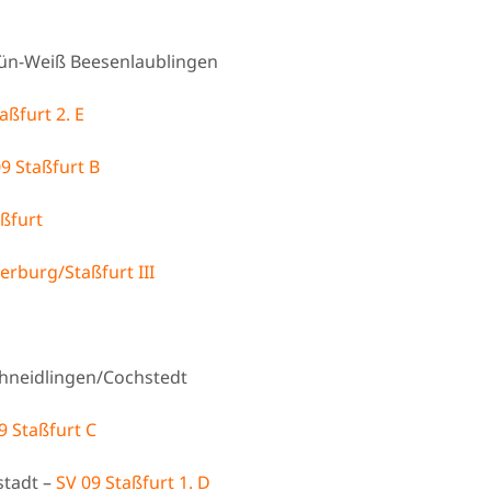
ün-Weiß Beesenlaublingen
aßfurt 2. E
9 Staßfurt B
aßfurt
erburg/Staßfurt III
chneidlingen/Cochstedt
9 Staßfurt C
tadt –
SV 09 Staßfurt 1. D