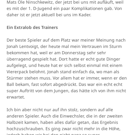
Mats Ole Ninschkewitz, der jetzt bei uns mit aufläuft, weil
es mit der 1. D-Jugend ein paar Komplikationen gab. Von
daher ist er jetzt aktuell bei uns im Kader.
Ein Extralob des Trainers
Der beste Spieler auf dem Platz war meiner Meinung nach
Jonah Lentvoigt, der heute mal mein Vertrauen im Sturm
bekommen hat, weil er am Donnerstag sehr sehr
überragend gespielt hat. Dort hatte er echt gute Dinger
aufgelegt, und heute hat er sich selbst einmal mit einem
Viererpack belohnt. Jonah stand einfach da, wo man als
Stürmer stehen muss. Vor allem hat er immer, wenn er den
Ball bekam, fast sofort abgedrückt. Das war ein echt echt
super Auftritt von dem Jungen, das hätte ich von ihm nicht
erwartet.
Ich bin aber nicht nur auf ihn stolz, sondern auf alle
anderen Spieler. Auch die Einwechsler, die in der zweiten
Halbzeit kamen, haben alles dafür getan, das Ergebnis
hochzuschrauben. Es ging zwar nicht mehr in die Höhe,
jedoch haben wir bei den nicht ganz so super