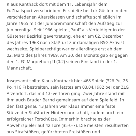
Klaus Kanthack dort mit dem 11. Lebensjahr dem
Fußballsport verschrieben. Er spielte bei Lok Güsten in den
verschiedenen Altersklassen und schaffte schließlich im
Jahre 1965 mit der Juniorenmannschaft den Aufstieg zur
Juniorenliga. Seit 1966 spielte „Paul“ als Verteidiger in der
Güstener Bezirksligavertretung, ehe er am 02. Dezember
des Jahres 1968 nach Staßfurt zur damaligen BSG Aktivist
wechselte. Spielberechtigt war er allerdings erst ab dem
02. März des Jahres 1969. Am 30. des Monats gab er gegen
den 1. FC Magdeburg II (0:2) seinen Einstand in der 1.
Mannschaft.
Insgesamt sollte Klaus Kanthack hier 468 Spiele (326 Pu, 26
Po, 116 F) bestreiten, sein letztes am 03.04.1982 bei der ZLG
Atzendorf, das mit 1:0 verloren ging. Zwei Jahre stand mit
ihm auch Bruder Bernd gemeinsam auf dem Spielfeld. In
den fast genau 13 Jahren war Klaus immer eine feste
Stütze der Staßfurter Hintermannschaft, zudem auch ein
erfolgreicher Torschütze. Immerhin brachte es der
Abwehrspieler auf 42 Tore (35-0-7). Die meisten resultierten
aus Strafstößen, gefürchteten Freistößen und