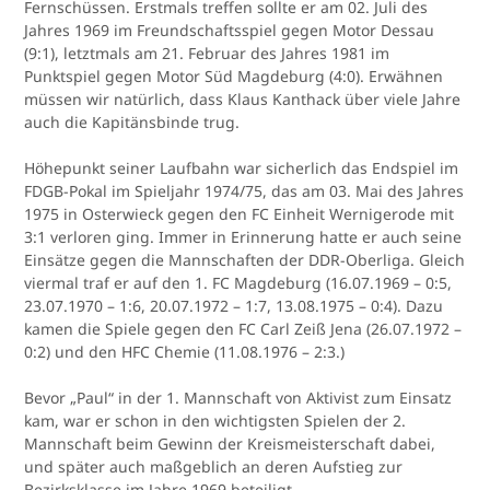
Fernschüssen. Erstmals treffen sollte er am 02. Juli des
Jahres 1969 im Freundschaftsspiel gegen Motor Dessau
(9:1), letztmals am 21. Februar des Jahres 1981 im
Punktspiel gegen Motor Süd Magdeburg (4:0). Erwähnen
müssen wir natürlich, dass Klaus Kanthack über viele Jahre
auch die Kapitänsbinde trug.
Höhepunkt seiner Laufbahn war sicherlich das Endspiel im
FDGB-Pokal im Spieljahr 1974/75, das am 03. Mai des Jahres
1975 in Osterwieck gegen den FC Einheit Wernigerode mit
3:1 verloren ging. Immer in Erinnerung hatte er auch seine
Einsätze gegen die Mannschaften der DDR-Oberliga. Gleich
viermal traf er auf den 1. FC Magdeburg (16.07.1969 – 0:5,
23.07.1970 – 1:6, 20.07.1972 – 1:7, 13.08.1975 – 0:4). Dazu
kamen die Spiele gegen den FC Carl Zeiß Jena (26.07.1972 –
0:2) und den HFC Chemie (11.08.1976 – 2:3.)
Bevor „Paul“ in der 1. Mannschaft von Aktivist zum Einsatz
kam, war er schon in den wichtigsten Spielen der 2.
Mannschaft beim Gewinn der Kreismeisterschaft dabei,
und später auch maßgeblich an deren Aufstieg zur
Bezirksklasse im Jahre 1969 beteiligt.