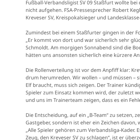
Fußball-Verbandsligist SV 09 Staßfurt wollte be
nicht aufgehen. FSA-Pressesprecher Robert Kegle
Kreveser SV, Kreispokalsieger und Landesklasse
Zumindest bei einem Staßfurter gingen in der 
„Er kommt von dort und war sicherlich sehr glück
Schmoldt. Am morgigen Sonnabend sind die Bod
hätten uns ansonsten sicherlich eine kürzere Anfa
Die Rollenverteilung ist vor dem Anpfiff klar: Kr
drum herumreden. Wir wollen – und müssen – sie 
Elf braucht, muss sich zeigen. Der Trainer künd
Spieler zum Einsatz kommen wird, der zuletzt we
und uns im Trainerteam zeigen, dass es ein Fehle
Die Entscheidung, auf ein „B-Team“ zu setzen, 
Gastgeber, sondern ist eher ein Zeichen davon, 
„Alle Spieler gehören zum Verbandsliga-Kader. Es
Zeug, den Kreveser SV zu schlagen“, ist er überz