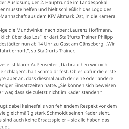
i der Auslosung der 2. Hauptrunde im Landespokal
r musste helfen und hielt schließlich das Logo des
-Mannschaft aus dem KFV Altmark Ost, in die Kamera.
Folge die Mundwinkel nach oben: Laurenz Hoffmann.
lich über das Los“, erklärt Staßfurts Trainer Philipp
estädter nun ab 14 Uhr zu Gast am Gänseberg. „Wir
hrt erhofft“, so Staßfurts Trainer.
evese ist klarer Außenseiter. „Da brauchen wir nicht
schlagen“, hält Schmoldt fest. Ob es dafür die erste
igte aber an, dass diesmal auch der eine oder andere
niger Einsatzzeiten hatte. „Sie können sich beweisen
r war, dass sie zuletzt nicht im Kader standen.“
zeugt dabei keinesfalls von fehlendem Respekt vor dem
wie gleichmäßig stark Schmoldt seinen Kader sieht.
 sind auch keine Ersatzspieler – sie alle haben das
eugt.