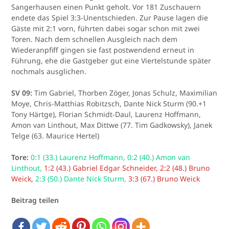
Sangerhausen einen Punkt geholt. Vor 181 Zuschauern
endete das Spiel 3:3-Unentschieden. Zur Pause lagen die
Gäste mit 2:1 vorn, führten dabei sogar schon mit zwei
Toren. Nach dem schnellen Ausgleich nach dem
Wiederanpfiff gingen sie fast postwendend erneut in
Führung, ehe die Gastgeber gut eine Viertelstunde später
nochmals ausglichen.
SV 09:
Tim Gabriel, Thorben Zöger, Jonas Schulz, Maximilian
Moye, Chris-Matthias Robitzsch, Dante Nick Sturm (90.+1
Tony Härtge), Florian Schmidt-Daul, Laurenz Hoffmann,
Amon van Linthout, Max Dittwe (77. Tim Gadkowsky), Janek
Telge (63. Maurice Hertel)
Tore:
0:1 (33.) Laurenz Hoffmann, 0:2 (40.) Amon van
Linthout,
1:2 (43.) Gabriel Edgar Schneider, 2:2 (48.) Bruno
Weick,
2:3 (50.) Dante Nick Sturm,
3:3 (67.) Bruno Weick
Beitrag teilen