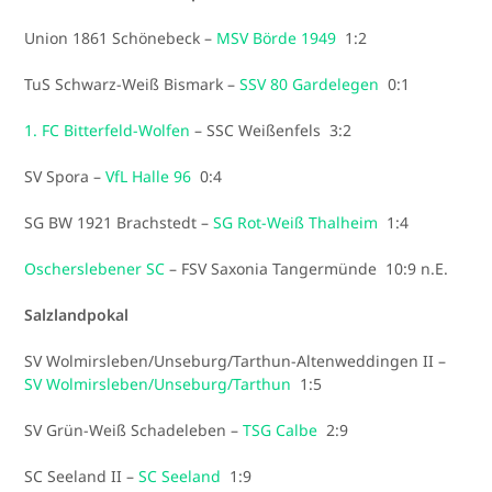
Union 1861 Schönebeck –
MSV Börde 1949
1:2
TuS Schwarz-Weiß Bismark –
SSV 80 Gardelegen
0:1
1. FC Bitterfeld-Wolfen
– SSC Weißenfels 3:2
SV Spora –
VfL Halle 96
0:4
SG BW 1921 Brachstedt –
SG Rot-Weiß Thalheim
1:4
Oscherslebener SC
– FSV Saxonia Tangermünde 10:9 n.E.
Salzlandpokal
SV Wolmirsleben/Unseburg/Tarthun-Altenweddingen II –
SV Wolmirsleben/Unseburg/Tarthun
1:5
SV Grün-Weiß Schadeleben –
TSG Calbe
2:9
SC Seeland II –
SC Seeland
1:9