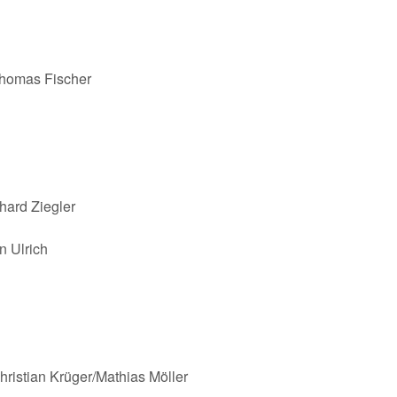
omas Fischer
rd Ziegler
 Ulrich
ian Krüger/Mathias Möller