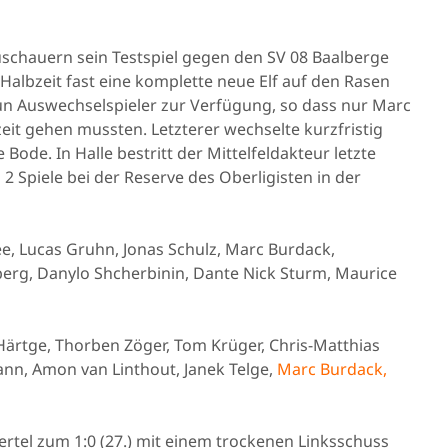
uschauern sein Testspiel gegen den SV 08 Baalberge
n Halbzeit fast eine komplette neue Elf auf den Rasen
eun Auswechselspieler zur Verfügung, so dass nur Marc
zeit gehen mussten. Letzterer wechselte kurzfristig
 Bode. In Halle bestritt der Mittelfeldakteur letzte
 2 Spiele bei der Reserve des Oberligisten in der
ee, Lucas Gruhn, Jonas Schulz, Marc Burdack,
berg, Danylo Shcherbinin, Dante Nick Sturm, Maurice
Härtge, Thorben Zöger, Tom Krüger, Chris-Matthias
ann, Amon van Linthout, Janek Telge,
Marc Burdack,
ertel zum 1:0 (27.) mit einem trockenen Linksschuss