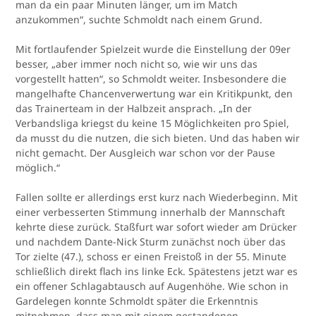
man da ein paar Minuten länger, um im Match
anzukommen“, suchte Schmoldt nach einem Grund.
Mit fortlaufender Spielzeit wurde die Einstellung der 09er
besser, „aber immer noch nicht so, wie wir uns das
vorgestellt hatten“, so Schmoldt weiter. Insbesondere die
mangelhafte Chancenverwertung war ein Kritikpunkt, den
das Trainerteam in der Halbzeit ansprach. „In der
Verbandsliga kriegst du keine 15 Möglichkeiten pro Spiel,
da musst du die nutzen, die sich bieten. Und das haben wir
nicht gemacht. Der Ausgleich war schon vor der Pause
möglich.“
Fallen sollte er allerdings erst kurz nach Wiederbeginn. Mit
einer verbesserten Stimmung innerhalb der Mannschaft
kehrte diese zurück. Staßfurt war sofort wieder am Drücker
und nachdem Dante-Nick Sturm zunächst noch über das
Tor zielte (47.), schoss er einen Freistoß in der 55. Minute
schließlich direkt flach ins linke Eck. Spätestens jetzt war es
ein offener Schlagabtausch auf Augenhöhe. Wie schon in
Gardelegen konnte Schmoldt später die Erkenntnis
mitnehmen, dass man mit einem gestandenen