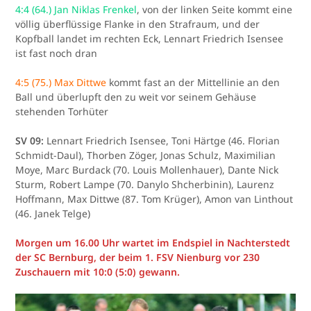
4:4 (64.) Jan Niklas Frenkel
, von der linken Seite kommt eine
völlig überflüssige Flanke in den Strafraum, und der
Kopfball landet im rechten Eck, Lennart Friedrich Isensee
ist fast noch dran
4:5 (75.) Max Dittwe
kommt fast an der Mittellinie an den
Ball und überlupft den zu weit vor seinem Gehäuse
stehenden Torhüter
SV 09:
Lennart Friedrich Isensee, Toni Härtge (46. Florian
Schmidt-Daul), Thorben Zöger, Jonas Schulz, Maximilian
Moye, Marc Burdack (70. Louis Mollenhauer), Dante Nick
Sturm, Robert Lampe (70. Danylo Shcherbinin), Laurenz
Hoffmann, Max Dittwe (87. Tom Krüger), Amon van Linthout
(46. Janek Telge)
Morgen um 16.00 Uhr wartet im Endspiel in Nachterstedt
der SC Bernburg, der beim 1. FSV Nienburg vor 230
Zuschauern mit 10:0 (5:0) gewann.