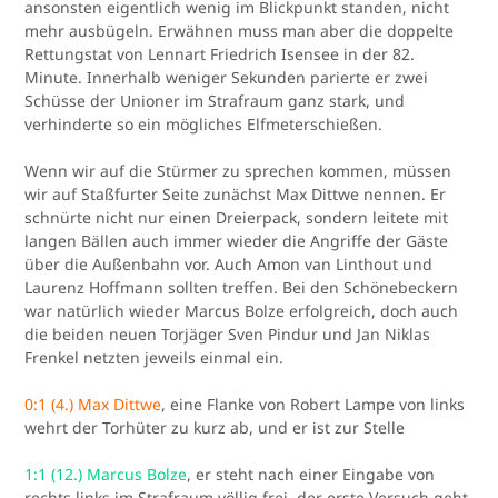
ansonsten eigentlich wenig im Blickpunkt standen, nicht
mehr ausbügeln. Erwähnen muss man aber die doppelte
Rettungstat von Lennart Friedrich Isensee in der 82.
Minute. Innerhalb weniger Sekunden parierte er zwei
Schüsse der Unioner im Strafraum ganz stark, und
verhinderte so ein mögliches Elfmeterschießen.
Wenn wir auf die Stürmer zu sprechen kommen, müssen
wir auf Staßfurter Seite zunächst Max Dittwe nennen. Er
schnürte nicht nur einen Dreierpack, sondern leitete mit
langen Bällen auch immer wieder die Angriffe der Gäste
über die Außenbahn vor. Auch Amon van Linthout und
Laurenz Hoffmann sollten treffen. Bei den Schönebeckern
war natürlich wieder Marcus Bolze erfolgreich, doch auch
die beiden neuen Torjäger Sven Pindur und Jan Niklas
Frenkel netzten jeweils einmal ein.
0:1 (4.) Max Dittwe
, eine Flanke von Robert Lampe von links
wehrt der Torhüter zu kurz ab, und er ist zur Stelle
1:1 (12.) Marcus Bolze
, er steht nach einer Eingabe von
rechts links im Strafraum völlig frei, der erste Versuch geht