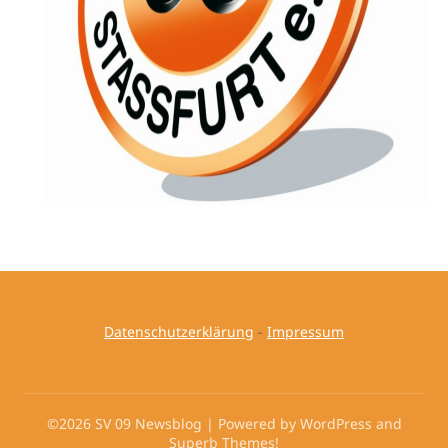
Datenschutzerklärung
-
Impressum
©2026 SV 09 Newsblog
| Powered by WordPress and
Superb Themes!