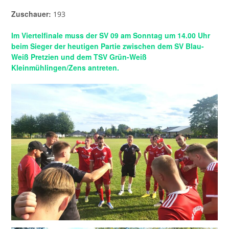
Zuschauer:
193
Im Viertelfinale muss der SV 09 am Sonntag um 14.00 Uhr
beim Sieger der heutigen Partie zwischen dem SV Blau-
Weiß Pretzien und dem TSV Grün-Weiß
Kleinmühlingen/Zens antreten.