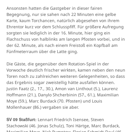
Ansonsten hatten die Gastgeber in dieser fairen
Begegnung, nur sie sahen nach 22 Minuten eine gelbe
Karte, kaum Torchancen, natürlich abgesehen von ihrem
Ehrentor kurz vor dem Schlusspfiff. Für größere Aufregung
sorgten sie lediglich in der 16. Minute, hier ging ein
Flachschuss von halblinks am langen Pfosten vorbei, und in
der 62. Minute, als nach einem Freistoß ein Kopfball am
Fünfmeterraum über die Latte ging.
Die Gäste, die gegenüber dem Rotation-Spiel in der
Vorwoche deutlich frischer wirkten, kamen neben den neun
Toren noch zu zahlreichen weiteren Gelegenheiten, so dass
das Ergebnis sogar zweistellig hätte ausfallen können.
Justin Faatz (2., 17., 30.), Amon van Linthout (5.), Laurenz
Hoffmann (21.), Danylo Shcherbinin (57., 61.), Maximilian
Moye (59.), Marc Burdack (70. Pfosten) und Louis
Mollenhauer (86.) vergaben sie aber.
SV 09 Staßfurt:
Lennart Friedrich Isensee, Steven
Stachowski (46. Jonas Schulz), Toni Härtge, Marc Burdack,
Maximilian Moye, Nick Pumptow, Florian Schmidt-Daul (46.