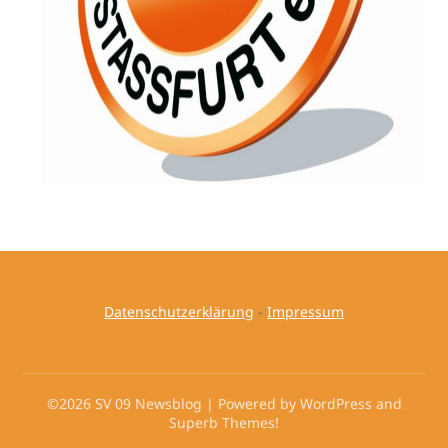
Datenschutzerklärung
-
Impressum
©2026 SV 09 Newsblog
| Powered by WordPress and
Superb Themes!