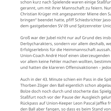
schon kurz nach Spielende waren einige Staßfur
gerannt, um mit ihrer Mannschaft zu feiern. Nu
Christian Krüger mit angespannter Miene den Sat
bringen“ beendet hatte, pfiff Schiedsrichter Ja
dem gastgebenden SV 09 und Spitzenreiter Unio
Groß war der Jubel nicht nur auf Grund des i
Derbycharakters, sondern vor allem deshalb, wei
Erfolgserlebnis für die Heimmannschaft aussah. 
Union-Coach André Hoof einen überzeugenden S
vor allem keine Fehler machen wollten, bestim
und hatten die klareren Offensivaktionen – jedo
Auch in der 43. Minute schien ein Pass in die Sp
Thorben Zöger den Ball eigentlich schon abgelau
Bolze doch noch durch und stocherte das Spielg
Staßfurt noch vor der Pause der Ausgleich gel
Rückpass auf Union-Keeper Leon Pascal Jaffke f
den Ball aber fangen, so dass es beim Stand von 