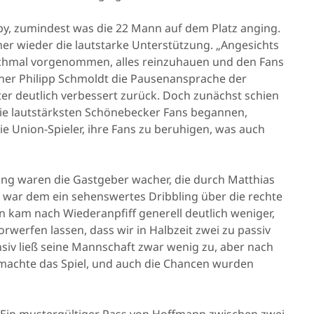
rby, zumindest was die 22 Mann auf dem Platz anging.
 wieder die lautstarke Unterstützung. „Angesichts
ochmal vorgenommen, alles reinzuhauen und den Fans
iner Philipp Schmoldt die Pausenansprache der
er deutlich verbessert zurück. Doch zunächst schien
ie lautstärksten Schönebecker Fans begannen,
ie Union-Spieler, ihre Fans zu beruhigen, was auch
ng waren die Gastgeber wacher, die durch Matthias
 war dem ein sehenswertes Dribbling über die rechte
n kam nach Wiederanpfiff generell deutlich weniger,
rwerfen lassen, dass wir in Halbzeit zwei zu passiv
siv ließ seine Mannschaft zwar wenig zu, aber nach
t machte das Spiel, und auch die Chancen wurden
 Ein mustergültiger Pass von Hoffmann zwischen zwei