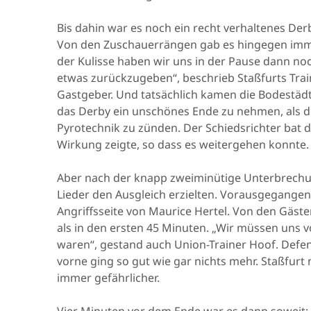
Bis dahin war es noch ein recht verhaltenes De
Von den Zuschauerrängen gab es hingegen immer
der Kulisse haben wir uns in der Pause dann n
etwas zurückzugeben“, beschrieb Staßfurts Tra
Gastgeber. Und tatsächlich kamen die Bodestädt
das Derby ein unschönes Ende zu nehmen, als d
Pyrotechnik zu zünden. Der Schiedsrichter bat d
Wirkung zeigte, so dass es weitergehen konnte.
Aber nach der knapp zweiminütige Unterbrechu
Lieder den Ausgleich erzielten. Vorausgegangen
Angriffsseite von Maurice Hertel. Von den Gäste
als in den ersten 45 Minuten. „Wir müssen uns vo
waren“, gestand auch Union-Trainer Hoof. Defen
vorne ging so gut wie gar nichts mehr. Staßfur
immer gefährlicher.
Vier Minuten vor dem Ende war es dann soweit: