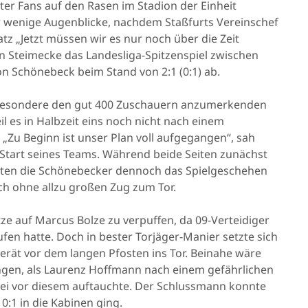
ter Fans auf den Rasen im Stadion der Einheit
r wenige Augenblicke, nachdem Staßfurts Vereinschef
z „Jetzt müssen wir es nur noch über die Zeit
son Steimecke das Landesliga-Spitzenspiel zwischen
n Schönebeck beim Stand von 2:1 (0:1) ab.
nsbesondere den gut 400 Zuschauern anzumerkenden
l es in Halbzeit eins noch nicht nach einem
„Zu Beginn ist unser Plan voll aufgegangen“, sah
tart seines Teams. Während beide Seiten zunächst
mten die Schönebecker dennoch das Spielgeschehen
ch ohne allzu großen Zug zum Tor.
itze auf Marcus Bolze zu verpuffen, da 09-Verteidiger
fen hatte. Doch in bester Torjäger-Manier setzte sich
erät vor dem langen Pfosten ins Tor. Beinahe wäre
ungen, als Laurenz Hoffmann nach einem gefährlichen
rei vor diesem auftauchte. Der Schlussmann konnte
0:1 in die Kabinen ging.