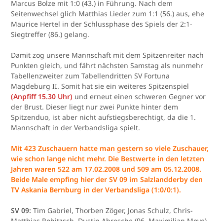
Marcus Bolze mit 1:0 (43.) in Führung. Nach dem
Seitenwechsel glich Matthias Lieder zum 1:1 (56.) aus, ehe
Maurice Hertel in der Schlussphase des Spiels der 2:1-
Siegtreffer (86.) gelang.
Damit zog unsere Mannschaft mit dem Spitzenreiter nach
Punkten gleich, und fährt nächsten Samstag als nunmehr
Tabellenzweiter zum Tabellendritten SV Fortuna
Magdeburg II. Somit hat sie ein weiteres Spitzenspiel
(Anpfiff 15.30 Uhr)
und erneut einen schweren Gegner vor
der Brust. Dieser liegt nur zwei Punkte hinter dem
Spitzenduo, ist aber nicht aufstiegsberechtigt, da die 1.
Mannschaft in der Verbandsliga spielt.
Mit 423 Zuschauern hatte man gestern so viele Zuschauer,
wie schon lange nicht mehr. Die Bestwerte in den letzten
Jahren waren 522 am 17.02.2008 und 509 am 05.12.2008.
Beide Male empfing hier der SV 09 im Salzlandderby den
TV Askania Bernburg in der Verbandsliga (1:0/0:1).
SV 09:
Tim Gabriel, Thorben Zöger, Jonas Schulz, Chris-
Matthias Robitzsch, Dustin Abresche (96. Maximilian Moye),