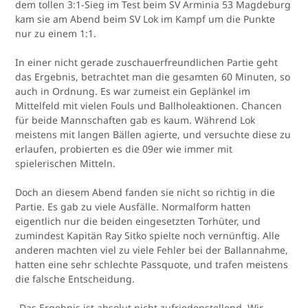
dem tollen 3:1-Sieg im Test beim SV Arminia 53 Magdeburg
kam sie am Abend beim SV Lok im Kampf um die Punkte
nur zu einem 1:1.
In einer nicht gerade zuschauerfreundlichen Partie geht
das Ergebnis, betrachtet man die gesamten 60 Minuten, so
auch in Ordnung. Es war zumeist ein Geplänkel im
Mittelfeld mit vielen Fouls und Ballholeaktionen. Chancen
für beide Mannschaften gab es kaum. Während Lok
meistens mit langen Bällen agierte, und versuchte diese zu
erlaufen, probierten es die 09er wie immer mit
spielerischen Mitteln.
Doch an diesem Abend fanden sie nicht so richtig in die
Partie. Es gab zu viele Ausfälle. Normalform hatten
eigentlich nur die beiden eingesetzten Torhüter, und
zumindest Kapitän Ray Sitko spielte noch vernünftig. Alle
anderen machten viel zu viele Fehler bei der Ballannahme,
hatten eine sehr schlechte Passquote, und trafen meistens
die falsche Entscheidung.
„Das Ergebnis ist absolut nicht zufriedenstellend. Wir