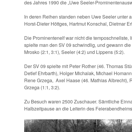
des Jahres 1990 die „Uwe Seeler-Prominentenauswah
In deren Reihen standen neben Uwe Seeler unter a
Horst-Dieter Höttges, Hartmut Konschal, Dietmar Erl
Die Prominentenelf war nicht die temposchnellste, 
spielte man den SV 09 schwindlig, und gewann die 
Mrosko (2:1, 3:1), Seeler (4:2) und Lippens (5:2).
Der SV 09 spielte mit Peter Rother (46. Thomas Stü
Detlef Ehrbarth), Holger Michalak, Michael Homann
Rene Grzega, Axel Haase (46. Mathias Albrecht), Ro
Grzega (1:1, 3:2).
Zu Besuch waren 2500 Zuschauer. Sämtliche Einn
Halbzeitpause an die Leiterin des Feierabendheim