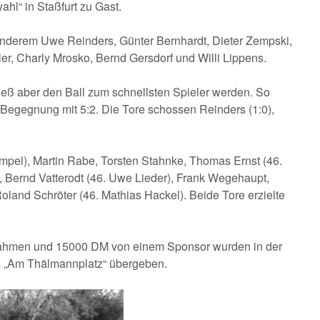
l“ in Staßfurt zu Gast.
nderem Uwe Reinders, Günter Bernhardt, Dieter Zempski,
er, Charly Mrosko, Bernd Gersdorf und Willi Lippens.
ließ aber den Ball zum schnellsten Spieler werden. So
Begegnung mit 5:2. Die Tore schossen Reinders (1:0),
mpel), Martin Rabe, Torsten Stahnke, Thomas Ernst (46.
, Bernd Vatterodt (46. Uwe Lieder), Frank Wegehaupt,
land Schröter (46. Mathias Hackel). Beide Tore erzielte
ahmen und 15000 DM von einem Sponsor wurden in der
s „Am Thälmannplatz“ übergeben.