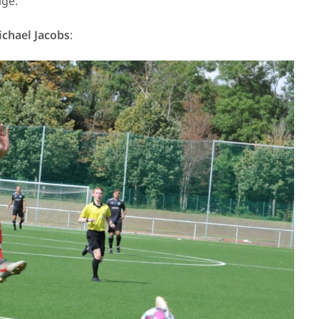
lge.
ichael Jacobs
: