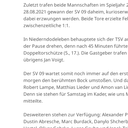
Zuletzt trafen beide Mannschaften im Spieljahr 
28.08.2021 gewann der SV 09 daheim, kurioserwei
dabei erzwungen werden. Beide Tore erzielte Felix 
zwischenzeitliche 1:1.
In Niederndodeleben behauptete sich der TSV am 
der Pause drehen, denn nach 45 Minuten führten
Doppeltorschütze (5., 17.). Die Gastgeber trafen i
übrigens Jan Voigt.
Der SV 09 wartet somit noch immer auf den erste
morgen den berühmten Bock umstoßen. Und dan
Robert Lampe, Matthias Lieder und Amon van Lin
Denn sie stehen für Samstag im Kader, wie uns
mitteilte.
Desweiteren stehen zur Verfügung: Alexander Pro
Dustin Abresche, Marc Burdack, Danylo Shcherb